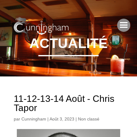
ACTUALITÉ
11-12-13-14 Août - Chris
Tapor
par
Cunningham
|
Août 3, 2023
|
Non classé